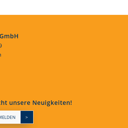
s GmbH
9
n
cht unsere Neuigkeiten!
MELDEN