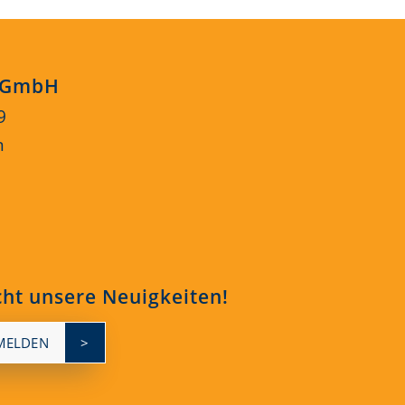
s GmbH
9
n
cht unsere Neuigkeiten!
MELDEN