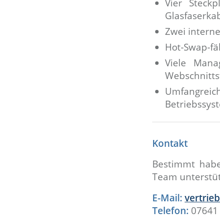
Vier Steck
Glasfaserkab
Zwei intern
Hot-Swap-fäh
Viele Mana
Webschnitts
Umfangreic
Betriebssys
Kontakt
Bestimmt haben
Team unterstütz
E-Mail:
vertrie
Telefon:
07641 