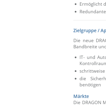
Ermöglicht 
Redundante 
Zielgruppe / A
Die neue DRAG
Bandbreite und 
IT- und Aut
Kontrollrau
schrittweis
die Sicher
benötigen
Märkte
Die DRAGON MAC