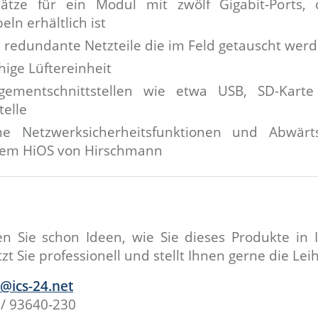
plätze für ein Modul mit zwölf Gigabit-Ports
eln erhältlich ist
e redundante Netzteile die im Feld getauscht we
ige Lüftereinheit
gementschnittstellen wie etwa USB, SD-Kart
telle
he Netzwerksicherheitsfunktionen und Abwärt
tem HiOS von Hirschmann
 Sie schon Ideen, wie Sie dieses Produkte in I
t Sie professionell und stellt Ihnen gerne die Le
b@ics-24.net
/ 93640-230