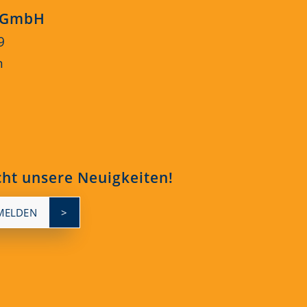
s GmbH
9
n
cht unsere Neuigkeiten!
MELDEN