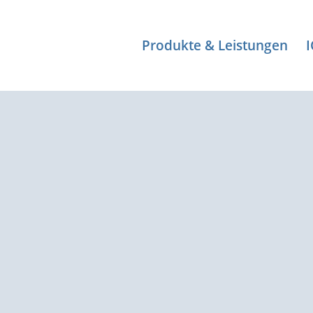
Produkte & Leistungen
line-USV
10-300kVA