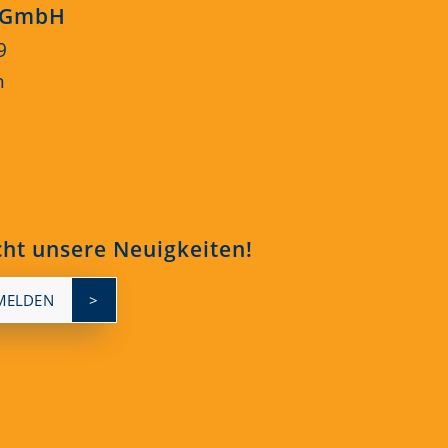
s GmbH
9
n
cht unsere Neuigkeiten!
MELDEN