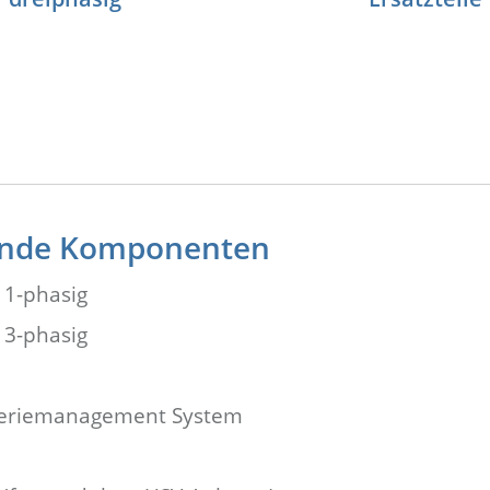
gende Komponenten
 1-phasig
 3-phasig
tteriemanagement System