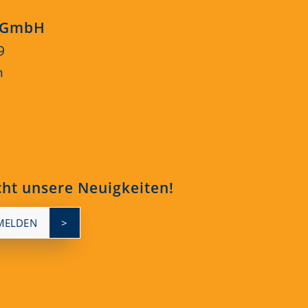
s GmbH
9
n
cht unsere Neuigkeiten!
MELDEN