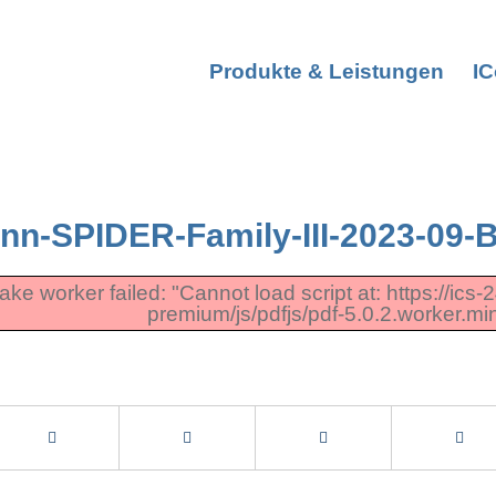
Produkte & Leistungen
I
nn-SPIDER-Family-III-2023-09-
fake worker failed: "Cannot load script at: https://
premium/js/pdfjs/pdf-5.0.2.worker.min