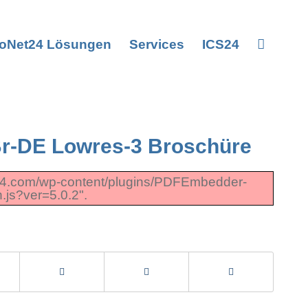
CoNet24 Lösungen
Services
ICS24
Br-DE Lowres-3 Broschüre
ics-24.com/wp-content/plugins/PDFEmbedder-
.js?ver=5.0.2".