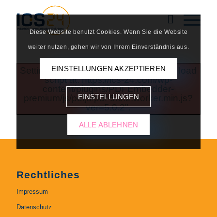
Diese Website benutzt Cookies. Wenn Sie die Website
weiter nutzen, gehen wir von Ihrem Einverständnis aus.
EINSTELLUNGEN AKZEPTIEREN
Setting up fake worker failed: "Cannot load
script at: https://ics-24.com/wp-
content/plugins/PDFEmbedder-
EINSTELLUNGEN
premium/js/pdfjs/pdf-5.0.2.worker.min.js?
ver=5.0.2".
ALLE ABLEHNEN
Rechtliches
Impressum
Datenschutz