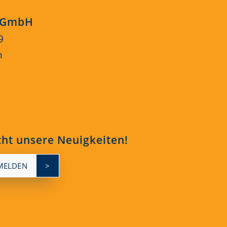
s GmbH
9
n
cht unsere Neuigkeiten!
MELDEN