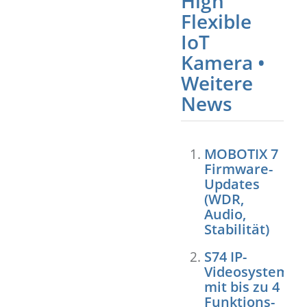
High
Flexible
IoT
Kamera •
Weitere
News
MOBOTIX 7
Firmware-
Updates
(WDR,
Audio,
Stabilität)
S74 IP-
Videosystem
mit bis zu 4
Funktions-