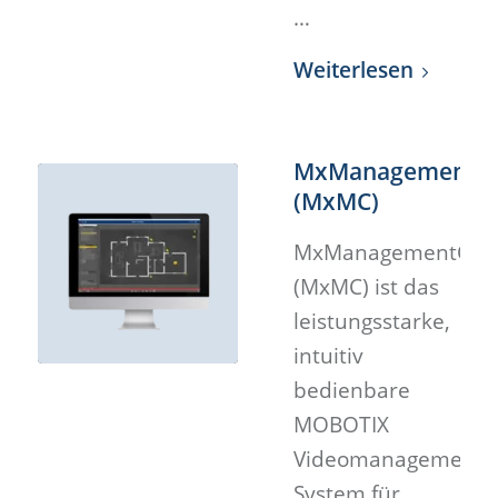
…
Weiterlesen
MxManagementCe
(MxMC)
MxManagementCen
(MxMC) ist das
leistungsstarke,
intuitiv
bedienbare
MOBOTIX
Videomanagement-
System für