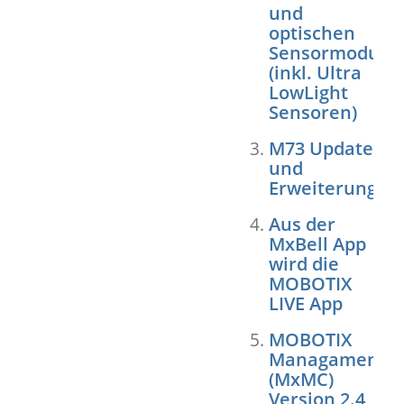
und
optischen
Sensormodule
(inkl. Ultra
LowLight
Sensoren)
M73 Update
und
Erweiterungen
Aus der
MxBell App
wird die
MOBOTIX
LIVE App
MOBOTIX
ManagamentCe
(MxMC)
Version 2.4