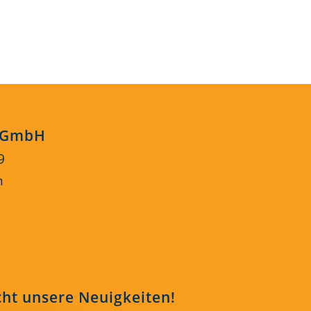
s GmbH
9
n
cht unsere Neuigkeiten!