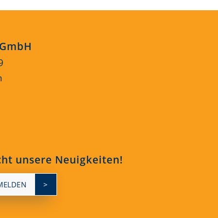
s GmbH
9
n
cht unsere Neuigkeiten!
MELDEN