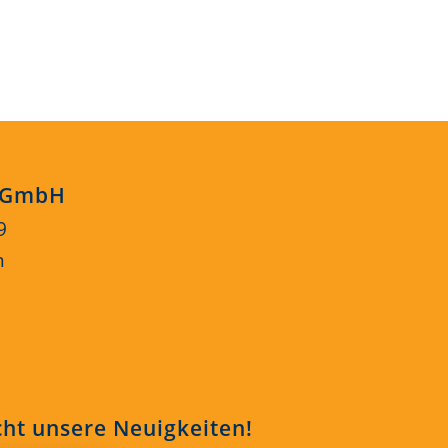
s GmbH
9
n
cht unsere Neuigkeiten!