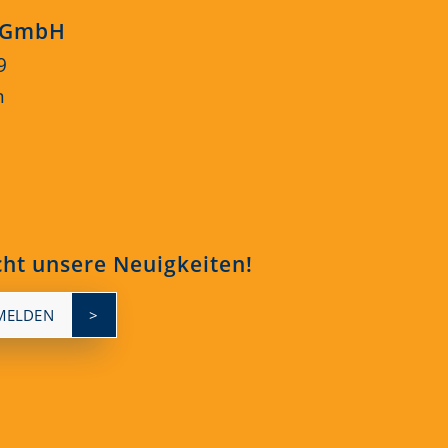
s GmbH
9
n
cht unsere Neuigkeiten!
MELDEN