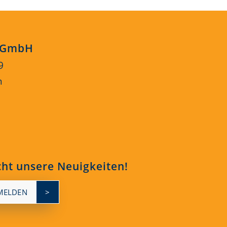
s GmbH
9
n
cht unsere Neuigkeiten!
MELDEN